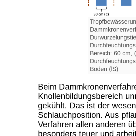
Tropfbewässerung
Dammkronenverf
Durwurzelungstie
Durchfeuchtungst
Bereich: 60 cm,
Durchfeuchtungsz
Böden (lS)
Beim Dammkronenverfahre
Knollenbildungsbereich un
gekühlt. Das ist der wesent
Schlauchposition. Aus pfla
Verfahren allen anderen üb
besonders teuer und arbei