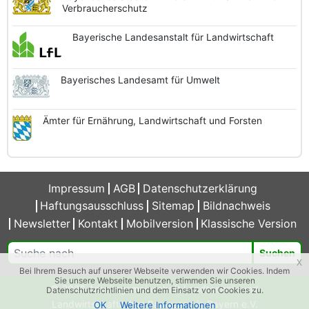
Verbraucherschutz
Bayerische
Landesanstalt
für Landwirtschaft
Bayerisches
Landesamt
für Umwelt
Ämter für Ernährung,
Landwirtschaft und
Forsten
Impressum
AGB
Datenschutzerklärung
Haftungsausschluss
Sitemap
Bildnachweis
Newsletter
Kontakt
Mobilversion
Klassische Version
Suchen
x
Bei Ihrem Besuch auf unserer Webseite verwenden wir Cookies. Indem
Sie unsere Webseite benutzen, stimmen Sie unseren
© 2026 Arbeitsgemeinschaft Landtechnik und
Datenschutzrichtlinien und dem Einsatz von Cookies zu.
Landwirtschaftliches Bauwesen in Bayern e.V.
OK
Weitere Informationen