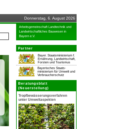
Donnerstag, 6. August 2026
Arbeitsgemeinschaft Landtechnik und
Landwirtschaftliches Bauwesen in
Bayern e.V.
Partner
Bayer. Staatsministerium f.
Ernährung, Landwirtschaft,
Forsten und Tourismus
Bayerisches Staats-
ministerium für Umwelt und
Verbraucherschutz
Beratungsblatt
(Neuerstellung)
Tropfbewässerungsverfahren
unter Umweltaspekten