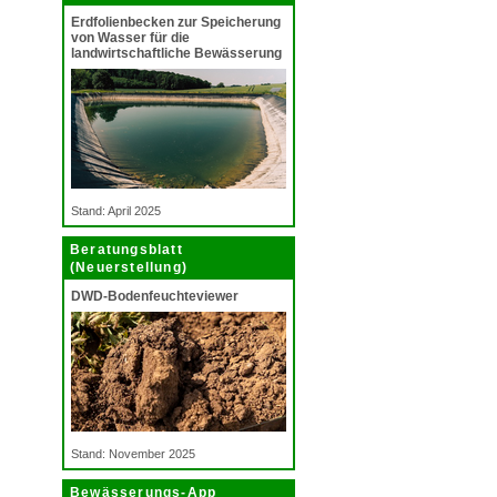
Erdfolienbecken zur Speicherung
von Wasser für die
landwirtschaftliche Bewässerung
Stand: April 2025
Beratungsblatt
(Neuerstellung)
DWD-Bodenfeuchteviewer
Stand: November 2025
Bewässerungs-App