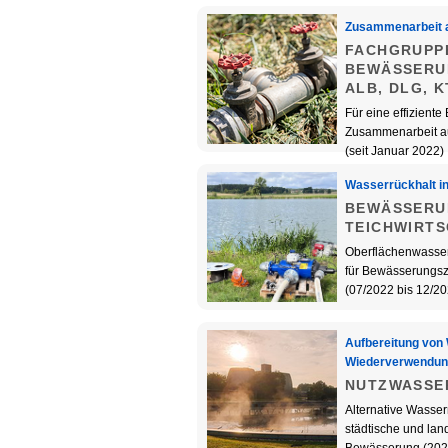
Zusammenarbeit 
FACHGRUPP
BEWÄSSERU
ALB, DLG, 
Für eine effizient
Zusammenarbeit a
(seit Januar 2022)
Wasserrückhalt i
BEWÄSSERU
TEICHWIRT
Oberflächenwasse
für Bewässerungs
(07/2022 bis 12/20
Aufbereitung von
Wiederverwendu
NUTZWASSE
Alternative Wasser
städtische und land