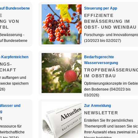
auf Bundesebene
Steuerung per App
E
EFFIZIENTE
NG VON
BEWÄSSERUNG IM
KTBL
OBST- UND WEINBAU
e Bewässerung -
Forschungs- und Innovationspro
uf Bundesebene
(10/2023 bis 02/2027)
n Karpfenteichen
Bedarfsgerechte
Wasserversorgung
NGS-
SCHAFT
TROPFBEWÄSSERUN
IM OBSTBAU
r auffangen und
zwecke speichern
Optimierungskonzepte im Gebie
26)
den Bodensee (04/2023 bis
03/2026)
 Wasser und
Zur Anmeldung
ng
NEWSLETTER
R
Erstellen Sie Ihr persönliches
ressource für
Themenprofil und lassen Sie sic
wirtschaftliche
Ihrer Auswahl etwa zweimal im 