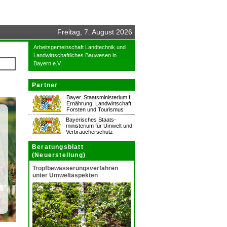
Freitag, 7. August 2026
Arbeitsgemeinschaft Landtechnik und
Landwirtschaftliches Bauwesen in
Bayern e.V.
Partner
Bayer. Staatsministerium f.
Ernährung, Landwirtschaft,
Forsten und Tourismus
Bayerisches Staats-
ministerium für Umwelt und
Verbraucherschutz
Beratungsblatt
(Neuerstellung)
Tropfbewässerungsverfahren
unter Umweltaspekten