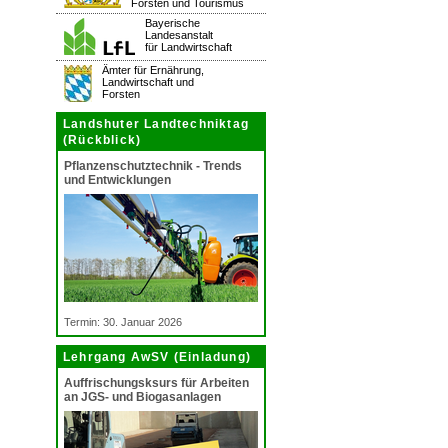
Forsten und Tourismus
Bayerische
Landesanstalt
für Landwirtschaft
Ämter für Ernährung,
Landwirtschaft und
Forsten
Landshuter Landtechniktag
(Rückblick)
Pflanzenschutztechnik - Trends
und Entwicklungen
Termin: 30. Januar 2026
Lehrgang AwSV (Einladung)
Auffrischungsksurs für Arbeiten
an JGS- und Biogasanlagen