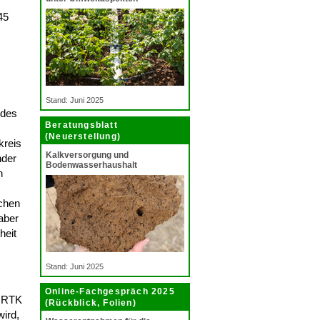
45
Stand: Juni 2025
 des
Beratungsblatt
(Neuerstellung)
kreis
Kalkversorgung und
nder
Bodenwasserhaushalt
n
achen
aber
heit
Stand: Juni 2025
Online-Fachgespräch 2025
t RTK
(Rückblick, Folien)
wird,