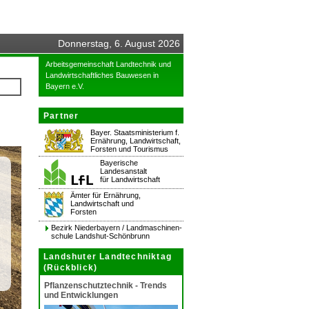
Donnerstag, 6. August 2026
Arbeitsgemeinschaft Landtechnik und
Landwirtschaftliches Bauwesen in
Bayern e.V.
Partner
Bayer. Staatsministerium f.
Ernährung, Landwirtschaft,
Forsten und Tourismus
Bayerische
Landesanstalt
für Landwirtschaft
Ämter für Ernährung,
Landwirtschaft und
Forsten
Bezirk Niederbayern / Landmaschinen-
schule Landshut-Schönbrunn
Landshuter Landtechniktag
(Rückblick)
Pflanzenschutztechnik - Trends
und Entwicklungen