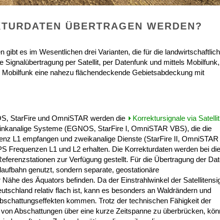
KTURDATEN ÜBERTRAGEN WERDEN?
gibt es im Wesentlichen drei Varianten, die für die landwirtschaftlic
 Signalübertragung per Satellit, per Datenfunk und mittels Mobilfunk,
der Mobilfunk eine nahezu flächendeckende Gebietsabdeckung mit
OS, StarFire und OmniSTAR werden die
Korrektursignale via Satellit
einkanalige Systeme (EGNOS, StarFire I, OmniSTAR VBS), die die
enz L1 empfangen und zweikanalige Dienste (StarFire II, OmniSTAR
PS Frequenzen L1 und L2 erhalten. Die Korrekturdaten werden bei di
erenzstationen zur Verfügung gestellt. Für die Übertragung der Da
laufbahn genutzt, sondern separate, geostationäre
er Nähe des Äquators befinden. Da der Einstrahlwinkel der Satellitensi
tschland relativ flach ist, kann es besonders an Waldrändern und
schattungseffekten kommen. Trotz der technischen Fähigkeit der
e von Abschattungen über eine kurze Zeitspanne zu überbrücken, kö