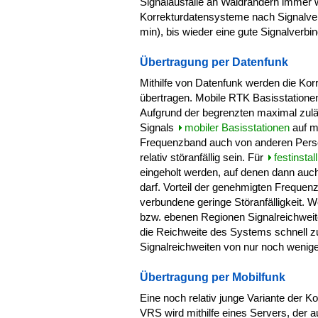
Signalausfälle an Waldrändern immer w
Korrekturdatensysteme nach Signalverlu
min), bis wieder eine gute Signalverbin
Übertragung per Datenfunk
Mithilfe von Datenfunk werden die Kor
übertragen. Mobile RTK Basisstatione
Aufgrund der begrenzten maximal zuläs
Signals
mobiler Basisstationen
auf m
Frequenzband auch von anderen Person
relativ störanfällig sein. Für
festinstal
eingeholt werden, auf denen dann auch
darf. Vorteil der genehmigten Freque
verbundene geringe Störanfälligkeit. 
bzw. ebenen Regionen Signalreichweite
die Reichweite des Systems schnell z
Signalreichweiten von nur noch wenige
Übertragung per Mobilfunk
Eine noch relativ junge Variante der 
VRS wird mithilfe eines Servers, der a