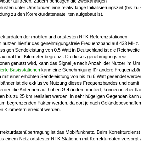
ieder auftreten. Zudem benötigen die zweikanaligen
sten unter Umständen eine relativ lange Initialisierungszeit (bis zu 
dung zu den Korrekturdatensatelliten aufgebaut ist.
rekturdaten der mobilen und ortsfesten RTK Referenzstationen
n nutzen hierfür das genehmigungsfreie Frequenzband auf 433 MHz.
sigen Sendeleistung von 0,5 Watt in Deutschland ist die Reichweite
aximal fünf Kilometer begrenzt. Da dieses genehmigungsfreie
en genutzt wird, kann das Signal je nach Anzahl der Nutzer im Um
lierte Basisstationen
kann eine Genehmigung für andere Frequenzbä
 mit einer erhöhten Sendeleistung von bis zu 6 Watt gesendet werde
nzbänder ist die exklusive Nutzung dieses Frequenzbandes und damit
Werden die Antennen auf hohen Gebäuden montiert, können in eher fl
n bis zu 25 km realisiert werden. In sehr hügeligen Gegenden kann 
um begrenzenden Faktor werden, da dort je nach Geländebeschaffen
n Kilometern erreicht werden.
Korrekturdatenübertragung ist das Mobilfunknetz. Beim Korrekturdiens
us einem Netz ortsfester RTK Stationen mit Korrekturdaten versorgt 