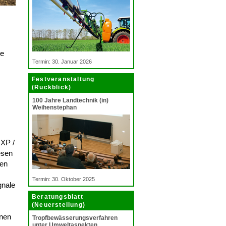
he
Termin: 30. Januar 2026
Festveranstaltung
(Rückblick)
100 Jahre Landtechnik (in)
Weihenstephan
 XP /
esen
ten
Termin: 30. Oktober 2025
gnale
Beratungsblatt
(Neuerstellung)
nnen
Tropfbewässerungsverfahren
unter Umweltaspekten