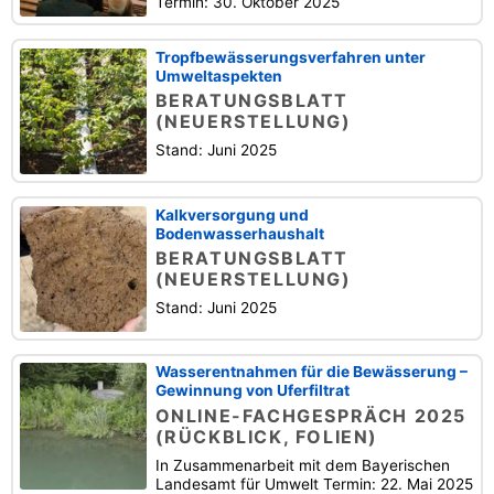
Termin: 30. Oktober 2025
Tropfbewässerungsverfahren unter
Umweltaspekten
BERATUNGSBLATT
(NEUERSTELLUNG)
Stand: Juni 2025
Kalkversorgung und
Bodenwasserhaushalt
BERATUNGSBLATT
(NEUERSTELLUNG)
Stand: Juni 2025
Wasserentnahmen für die Bewässerung –
Gewinnung von Uferfiltrat
ONLINE-FACHGESPRÄCH 2025
(RÜCKBLICK, FOLIEN)
In Zusammenarbeit mit dem Bayerischen
Landesamt für Umwelt Termin: 22. Mai 2025