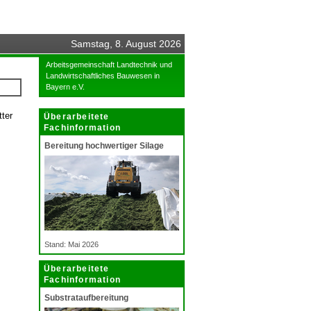
Samstag, 8. August 2026
Arbeitsgemeinschaft Landtechnik und
Landwirtschaftliches Bauwesen in
Bayern e.V.
ter
Überarbeitete
Fachinformation
Bereitung hochwertiger Silage
Stand: Mai 2026
Überarbeitete
Fachinformation
Substrataufbereitung