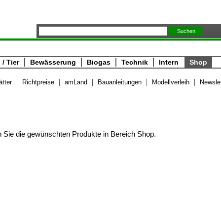
/ Tier
Bewässerung
Biogas
Technik
Intern
Shop
ätter
Richtpreise
amLand
Bauanleitungen
Modellverleih
Newslet
en Sie die gewünschten Produkte in Bereich Shop.