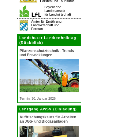
Forsten und Tourismus
Bayerische
Landesanstalt
für Landwirtschaft
Ämter für Ernährung,
Landwirtschaft und
Forsten
Landshuter Landtechniktag
(Rückblick)
Pflanzenschutztechnik - Trends
und Entwicklungen
Termin: 30. Januar 2026
Lehrgang AwSV (Einladung)
Auffrischungsksurs für Arbeiten
an JGS- und Biogasanlagen