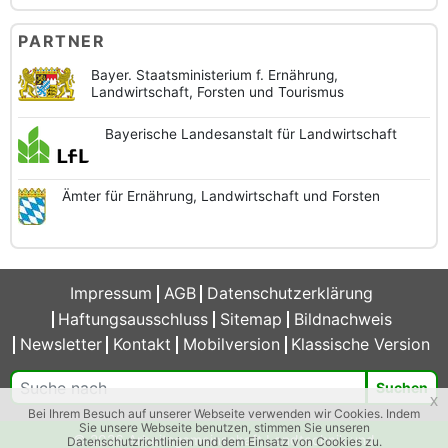
PARTNER
Bayer. Staatsministerium f. Ernährung,
Landwirtschaft, Forsten und Tourismus
Bayerische
Landesanstalt
für Landwirtschaft
Ämter für Ernährung,
Landwirtschaft und
Forsten
Impressum
AGB
Datenschutzerklärung
Haftungsausschluss
Sitemap
Bildnachweis
Newsletter
Kontakt
Mobilversion
Klassische Version
Suchen
x
Bei Ihrem Besuch auf unserer Webseite verwenden wir Cookies. Indem
Sie unsere Webseite benutzen, stimmen Sie unseren
© 2026 Arbeitsgemeinschaft Landtechnik und
Datenschutzrichtlinien und dem Einsatz von Cookies zu.