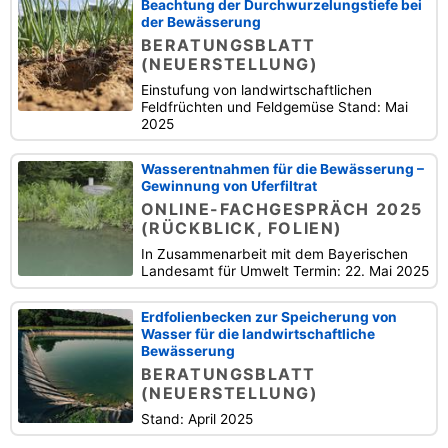
Beachtung der Durchwurzelungstiefe bei
der Bewässerung
BERATUNGSBLATT
(NEUERSTELLUNG)
Einstufung von landwirtschaftlichen
Feldfrüchten und Feldgemüse Stand: Mai
2025
Wasserentnahmen für die Bewässerung –
Gewinnung von Uferfiltrat
ONLINE-FACHGESPRÄCH 2025
(RÜCKBLICK, FOLIEN)
In Zusammenarbeit mit dem Bayerischen
Landesamt für Umwelt Termin: 22. Mai 2025
Erdfolienbecken zur Speicherung von
Wasser für die landwirtschaftliche
Bewässerung
BERATUNGSBLATT
(NEUERSTELLUNG)
Stand: April 2025