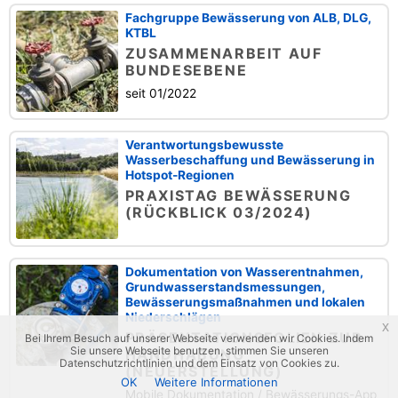
Fachgruppe Bewässerung von ALB, DLG,
KTBL
ZUSAMMENARBEIT AUF
BUNDESEBENE
seit 01/2022
Verantwortungsbewusste
Wasserbeschaffung und Bewässerung in
Hotspot-Regionen
PRAXISTAG BEWÄSSERUNG
(RÜCKBLICK 03/2024)
Dokumentation von Wasserentnahmen,
Grundwasserstandsmessungen,
Bewässerungsmaßnahmen und lokalen
Niederschlägen
x
PRÄSENTATIONSFOLIEN ZUR
Bei Ihrem Besuch auf unserer Webseite verwenden wir Cookies. Indem
Sie unsere Webseite benutzen, stimmen Sie unseren
HANDHABUNG
Datenschutzrichtlinien und dem Einsatz von Cookies zu.
(NEUERSTELLUNG)
OK
Weitere Informationen
Mobile Dokumentation / Bewässerungs-App