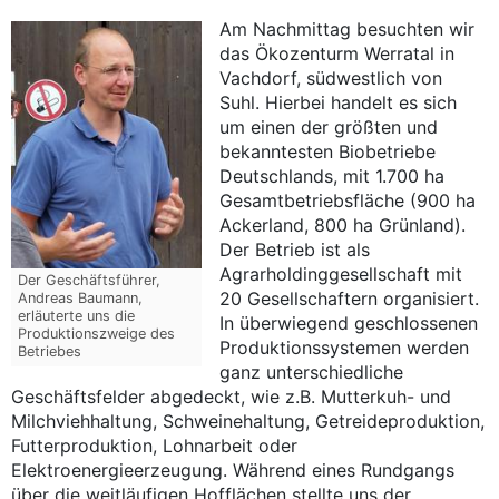
Am Nachmittag besuchten wir
das Ökozenturm Werratal in
Vachdorf, südwestlich von
Suhl. Hierbei handelt es sich
um einen der größten und
bekanntesten Biobetriebe
Deutschlands, mit 1.700 ha
Gesamtbetriebsfläche (900 ha
Ackerland, 800 ha Grünland).
Der Betrieb ist als
Agrarholdinggesellschaft mit
Der Geschäftsführer,
20 Gesellschaftern organisiert.
Andreas Baumann,
erläuterte uns die
In überwiegend geschlossenen
Produktionszweige des
Produktionssystemen werden
Betriebes
ganz unterschiedliche
Geschäftsfelder abgedeckt, wie z.B. Mutterkuh- und
Milchviehhaltung, Schweinehaltung, Getreideproduktion,
Futterproduktion, Lohnarbeit oder
Elektroenergieerzeugung. Während eines Rundgangs
über die weitläufigen Hofflächen stellte uns der