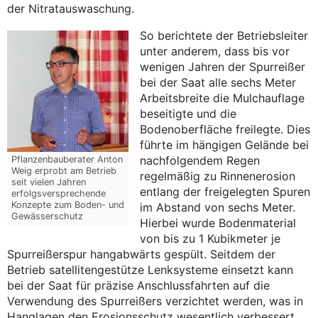
der Nitratauswaschung.
So berichtete der Betriebsleiter
unter anderem, dass bis vor
wenigen Jahren der Spurreißer
bei der Saat alle sechs Meter
Arbeitsbreite die Mulchauflage
beseitigte und die
Bodenoberfläche freilegte. Dies
führte im hängigen Gelände bei
nachfolgendem Regen
Pflanzenbauberater Anton
Weig erprobt am Betrieb
regelmäßig zu Rinnenerosion
seit vielen Jahren
entlang der freigelegten Spuren
erfolgsversprechende
Konzepte zum Boden- und
im Abstand von sechs Meter.
Gewässerschutz
Hierbei wurde Bodenmaterial
von bis zu 1 Kubikmeter je
Spurreißerspur hangabwärts gespült. Seitdem der
Betrieb satellitengestütze Lenksysteme einsetzt kann
bei der Saat für präzise Anschlussfahrten auf die
Verwendung des Spurreißers verzichtet werden, was in
Hanglagen den Erosionsschutz wesentlich verbessert.