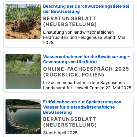
Beachtung der Durchwurzelungstiefe bei
der Bewässerung
BERATUNGSBLATT
(NEUERSTELLUNG)
Einstufung von landwirtschaftlichen
Feldfrüchten und Feldgemüse Stand: Mai
2025
Wasserentnahmen für die Bewässerung –
Gewinnung von Uferfiltrat
ONLINE-FACHGESPRÄCH 2025
(RÜCKBLICK, FOLIEN)
In Zusammenarbeit mit dem Bayerischen
Landesamt für Umwelt Termin: 22. Mai 2025
Erdfolienbecken zur Speicherung von
Wasser für die landwirtschaftliche
Bewässerung
BERATUNGSBLATT
(NEUERSTELLUNG)
Stand: April 2025