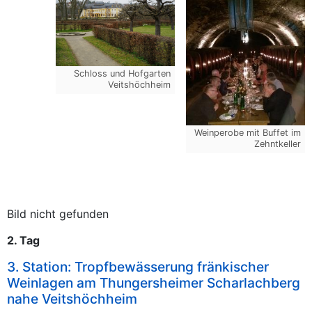
Schloss und Hofgarten
Veitshöchheim
Weinperobe mit Buffet im
Zehntkeller
Bild nicht gefunden
2. Tag
3. Station: Tropfbewässerung fränkischer
Weinlagen am Thungersheimer Scharlachberg
nahe Veitshöchheim