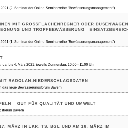
r 2021 (2. Seminar der Online-Seminarreihe "Bewässerungsmanagement")
NEN MIT GROSSFLÄCHENREGNER ODER DÜSENWAGEN, 
GNUNG UND TROPFBEWÄSSERUNG - EINSATZBEREICHE
r 2021 (1. Seminar der Online-Seminarreihe "Bewässerungsmanagement")
T
nuar bis 4. März 2021, jeweils Donnerstag, 10.00 - 11.00 Uhr
MIT RADOLAN-NIEDERSCHLAGSDATEN
n das neue Bewässerungsforum Bayern
ELN – GUT FÜR QUALITÄT UND UMWELT
gsforum Bayern
7. MÄRZ IN LKR. TS, BGL UND AM 18. MÄRZ IM