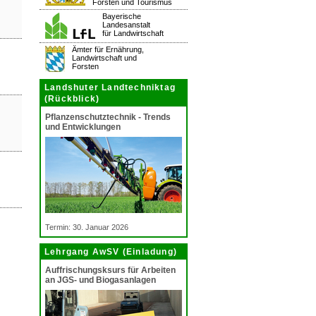
Forsten und Tourismus
Bayerische
Landesanstalt
für Landwirtschaft
Ämter für Ernährung,
Landwirtschaft und
Forsten
Landshuter Landtechniktag
(Rückblick)
Pflanzenschutztechnik - Trends
und Entwicklungen
Termin: 30. Januar 2026
Lehrgang AwSV (Einladung)
Auffrischungsksurs für Arbeiten
an JGS- und Biogasanlagen