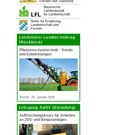
Forsten und Tourismus
Bayerische
Landesanstalt
für Landwirtschaft
Ämter für Ernährung,
Landwirtschaft und
Forsten
Landshuter Landtechniktag
(Rückblick)
Pflanzenschutztechnik - Trends
und Entwicklungen
Termin: 30. Januar 2026
Lehrgang AwSV (Einladung)
Auffrischungsksurs für Arbeiten
an JGS- und Biogasanlagen