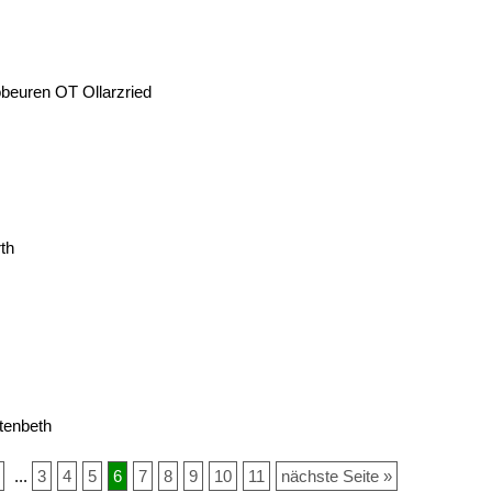
beuren OT Ollarzried
th
tenbeth
...
3
4
5
6
7
8
9
10
11
nächste Seite »